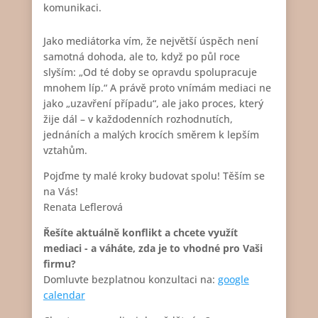
komunikaci.
Jako mediátorka vím, že největší úspěch není
samotná dohoda, ale to, když po půl roce
slyším: „Od té doby se opravdu spolupracuje
mnohem líp.“ A právě proto vnímám mediaci ne
jako „uzavření případu“, ale jako proces, který
žije dál – v každodenních rozhodnutích,
jednáních a malých krocích směrem k lepším
vztahům.
Pojďme ty malé kroky budovat spolu! Těším se
na Vás!
Renata Leflerová
Řešíte aktuálně konflikt a chcete využít
mediaci - a váháte, zda je to vhodné pro Vaši
firmu?
Domluvte bezplatnou konzultaci na:
google
calendar