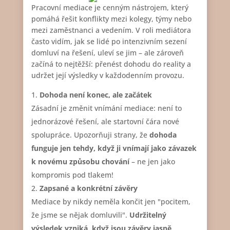
Pracovní mediace je cenným nástrojem, který
pomáhá řešit konflikty mezi kolegy, týmy nebo
mezi zaměstnanci a vedením. V roli mediátora
často vidím, jak se lidé po intenzivním sezení
domluví na řešení, uleví se jim – ale zároveň
začíná to nejtěžší: přenést dohodu do reality a
udržet její výsledky v každodenním provozu.
Dohoda není konec, ale začátek
Zásadní je změnit vnímání mediace: není to
jednorázové řešení, ale startovní čára nové
spolupráce. Upozorňuji strany, že
dohoda
funguje jen tehdy, když ji vnímají jako závazek
k novému způsobu chování
– ne jen jako
kompromis pod tlakem!
Zapsané a konkrétní závěry
Mediace by nikdy neměla končit jen "pocitem,
že jsme se nějak domluvili".
Udržitelný
výsledek vzniká, když jsou závěry jasně