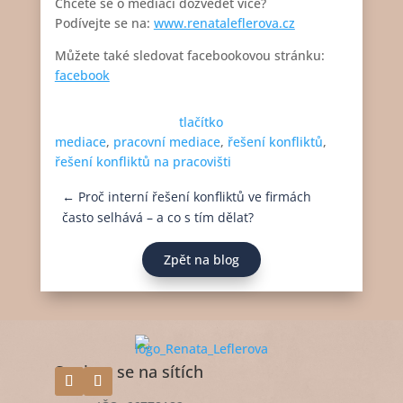
Chcete se o mediaci dozvědět více?
Podívejte se na:
www.renataleflerova.cz
Můžete také sledovat facebookovou stránku:
facebook
tlačítko
mediace
, 
pracovní mediace
, 
řešení konfliktů
, 
řešení konfliktů na pracovišti
←
Proč interní řešení konfliktů ve firmách
často selhává – a co s tím dělat?
Zpět na blog
Spojme se na sítích