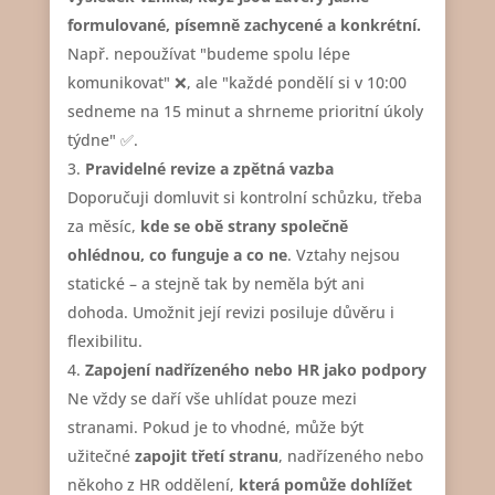
formulované, písemně zachycené a konkrétní.
Např. nepoužívat "budeme spolu lépe
komunikovat" ❌, ale "každé pondělí si v 10:00
sedneme na 15 minut a shrneme prioritní úkoly
týdne" ✅.
Pravidelné revize a zpětná vazba
Doporučuji domluvit si kontrolní schůzku, třeba
za měsíc,
kde se obě strany společně
ohlédnou, co funguje a co ne
. Vztahy nejsou
statické – a stejně tak by neměla být ani
dohoda. Umožnit její revizi posiluje důvěru i
flexibilitu.
Zapojení nadřízeného nebo HR jako podpory
Ne vždy se daří vše uhlídat pouze mezi
stranami. Pokud je to vhodné, může být
užitečné
zapojit třetí stranu
, nadřízeného nebo
někoho z HR oddělení,
která pomůže dohlížet