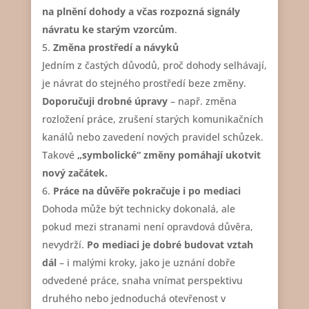
na plnění dohody a včas rozpozná signály
návratu ke starým vzorcům
.
Změna prostředí a návyků
Jedním z častých důvodů, proč dohody selhávají,
je návrat do stejného prostředí beze změny.
Doporučuji drobné úpravy
– např. změna
rozložení práce, zrušení starých komunikačních
kanálů nebo zavedení nových pravidel schůzek.
Takové
„symbolické“ změny pomáhají ukotvit
nový začátek.
Práce na důvěře pokračuje i po mediaci
Dohoda může být technicky dokonalá, ale
pokud mezi stranami není opravdová důvěra,
nevydrží.
Po mediaci je dobré budovat vztah
dál
– i malými kroky, jako je uznání dobře
odvedené práce, snaha vnímat perspektivu
druhého nebo jednoduchá otevřenost v